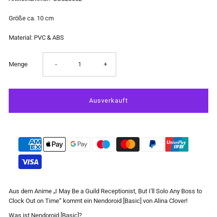
Größe ca. 10 cm
Material: PVC & ABS
Verringere
Erhöhe
Menge
-
+
die
die
Menge
Menge
für
für
I
I
May
May
Aus dem Anime „I May Be a Guild Receptionist, But I'll Solo Any Boss to
Clock Out on Time“ kommt ein Nendoroid [Basic] von Alina Clover!
Be
Be
Was ist Nendoroid [Basic]?