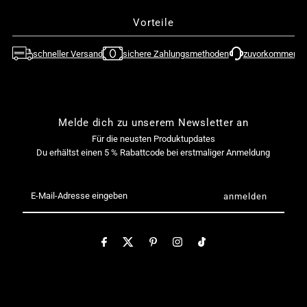

Clock
Clock
Vorteile
Out
Out
schneller Versand
sichere Zahlungsmethoden
zuvorkommende
on
on
Time
Time
Melde dich zu unserem Newsletter an
-
-
Für die neusten Produktupdates
Du erhältst einen 5 % Rabattcode bei erstmaliger Anmeldung
Alina
Alina
E-
Mail-
Clover
Clover
Adresse
eingeben
-
-
Basic
Basic
Nendoroid
Nendoroid