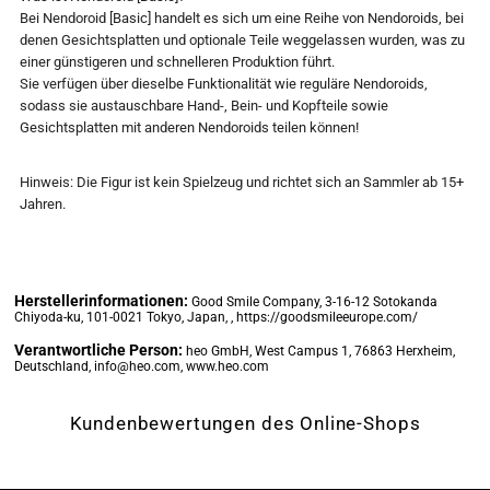
Bei Nendoroid [Basic] handelt es sich um eine Reihe von Nendoroids, bei
a
a
denen Gesichtsplatten und optionale Teile weggelassen wurden, was zu
einer günstigeren und schnelleren Produktion führt.
Guild
Guild
Sie verfügen über dieselbe Funktionalität wie reguläre Nendoroids,
sodass sie austauschbare Hand-, Bein- und Kopfteile sowie
Receptionist,
Receptionist,
Gesichtsplatten mit anderen Nendoroids teilen können!
But
But
Hinweis: Die Figur ist kein Spielzeug und richtet sich an Sammler ab 15+
Jahren.
I&#39;ll
I&#39;ll
Solo
Solo
Herstellerinformationen:
Good Smile Company, 3-16-12 Sotokanda
Chiyoda-ku, 101-0021 Tokyo, Japan, , https://goodsmileeurope.com/
Any
Any
Verantwortliche Person:
heo GmbH, West Campus 1, 76863 Herxheim,
Deutschland, info@heo.com, www.heo.com
Boss
Boss
Kundenbewertungen des Online-Shops
to
to