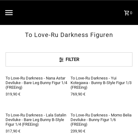
0
To Love-Ru Darkness Figuren
FILTER
To Love-Ru Darkness - Nana Astar
To Love-Ru Darkness - Yui
VORBESTELLUNG
VORBESTELLUNG
Deviluke - Bare Leg Bunny Figur 1/4
Kotegawa - Bunny B-Style Figur 1/3
(FREEing)
(FREEing)
319,90 €
769,90 €
To Love-Ru Darkness - Lala Satalin
To Love-Ru Darkness - Momo Belia
VORBESTELLUNG
AUSVERKAUFT
Deviluke - Bare Leg Bunny B-Style
Deviluke - Bunny Figur 1/6
Figur 1/4 (FREEing)
(FREEing)
317,90 €
239,90 €