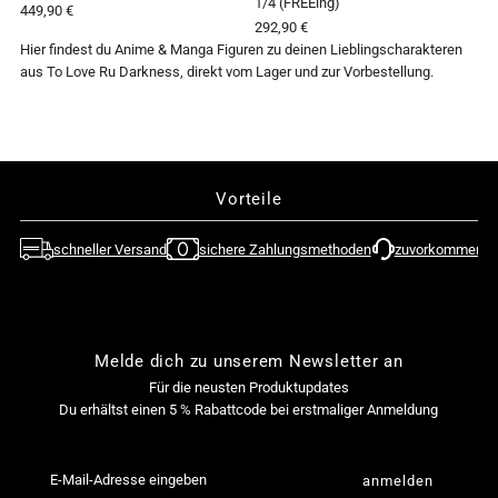

1/4 (FREEing)
449,90 €
292,90 €
Hier findest du Anime & Manga Figuren zu deinen Lieblingscharakteren
aus To Love Ru Darkness
, direkt vom Lager und zur Vorbestellung.
Vorteile
schneller Versand
sichere Zahlungsmethoden
zuvorkommende
Melde dich zu unserem Newsletter an
Für die neusten Produktupdates
Du erhältst einen 5 % Rabattcode bei erstmaliger Anmeldung
E-
Mail-