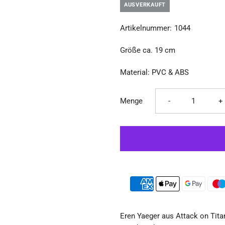
Ã
AUSVERKAUFT
Artikelnummer:
1044
Größe ca. 19 cm
Material: PVC & ABS
Verringere
E
Menge
-
+
die
d
Menge
M
für
fü
Attack
A
Eren Yaeger aus Attack on Tita
on
o