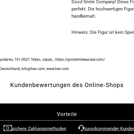

Good Smile Company! Diese Fi
perfekt. Die hochwertigen Figur
Titan
T
handbemalt.
-
-
Hinweis: Die Figur ist kein Spi
Eren
E
Yeager
Y
oda-ku, 101-0021 Tokyo, Japan, , https://goodsmileeurope.com/
Deutschland, info@heo.com, www.heo.com
-
-
Pop
P
Kundenbewertungen des Online-Shops
up
u
Parade
P
Vorteile
Figur
F
sichere Zahlungsmethoden
zuvorkommender Kunden