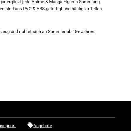
gur ergänzt jede Anime & Manga Figuren Sammlung
en sind aus PVC & ABS gefertigt und häufig zu Teilen
itan
elzeug und richtet sich an Sammler ab 15+ Jahren.
ren
eager
op
p
arade
igur
support
Angebote