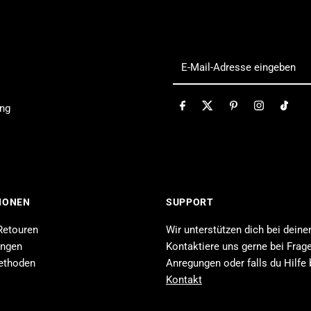
(Good
(
Smile
S
E-
Mail-
Company)
C
Adresse
ung
eingeben
IONEN
SUPPORT
Retouren
Wir unterstützen dich bei deine
ungen
Kontaktiere uns gerne bei Frage
ethoden
Anregungen oder falls du Hilfe 
Kontakt