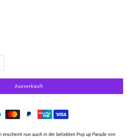
rhöhe
ie
enge
r
ttack
n erscheint nun auch in der beliebten Pop up Parade von
n