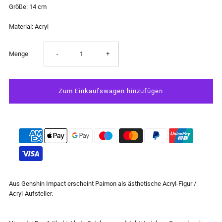
Größe: 14 cm
Material: Acryl
Verringere
Erhöhe
Menge
-
+
die
die
Menge
Menge
für
für
Genshin
Genshin
Impact
Impact
Aus Genshin Impact erscheint Paimon als ästhetische Acryl-Figur /
Acryl-Aufsteller.
Traveler
Traveler
Theme
Theme