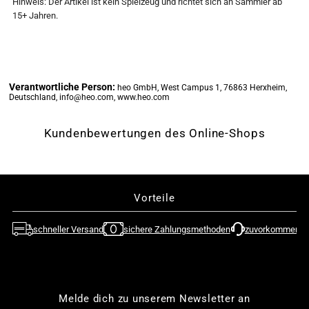

Hinweis: Der Artikel ist kein Spielzeug und richtet sich an Sammler ab
15+ Jahren.
Series
Series
-
-
Verantwortliche Person:
heo GmbH, West Campus 1, 76863 Herxheim,
Paimon
Paimon
Deutschland, info@heo.com, www.heo.com
-
-
Kundenbewertungen des Online-Shops
Character
Character
Acryl
Acryl
Vorteile
Aufsteller
Aufsteller
schneller Versand
sichere Zahlungsmethoden
zuvorkommende
(miHoYo)
(miHoYo)
Melde dich zu unserem Newsletter an