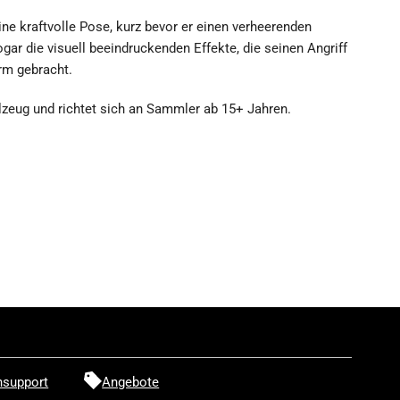
ne kraftvolle Pose, kurz bevor er einen verheerenden
cademia
ogar die visuell beeindruckenden Effekte, die seinen Angriff
rm gebracht.
elzeug und richtet sich an Sammler ab 15+ Jahren.
l
ight
-
ire
igur
/8
support
Angebote