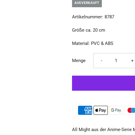
Ã
AUSVERKAUFT
Artikelnummer:
8787
Größe ca. 20 cm
Material: PVC & ABS
Verringere
E
Menge
-
+
die
d
Menge
M
für
fü
My
M
All Might aus der Anime-Serie 
Hero
H