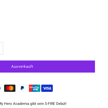
rhöhe
ie
enge
r
y
My Hero Academia gibt sein S-FIRE Debüt!
ero