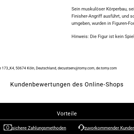

Sein muskulöser Körperbau, sei
Academia
A
Finisher-Angriff ausführt, und s
umgeben, wurden in Figuren-Fo
-
-
Hinweis: Die Figur ist kein Spi
All
Al
Might
M
 173_K4, 50674 Köln, Deutschland, decustserv@tomy.com, de.tomy.com
-
-
Kundenbewertungen des Online-Shops
S-
S
Fire
F
Figur
F
Vorteile
1/8
1
sichere Zahlungsmethoden
zuvorkommender Kunden