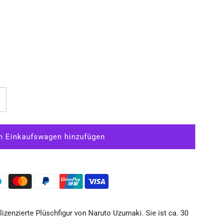
rhöhe
ie
enge
r
aruto
l lizenzierte Plüschfigur von Naruto Uzumaki. Sie ist ca. 30
hippuden