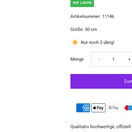
Ã
AUF LAGER
Artikelnummer:
11146
Größe: 30 cm
Nur noch 2 übrig!
Verringere
E
Menge
-
+
die
d
Menge
M
für
fü
Naruto
N
Qualitativ hochwertige, offiziel
Shippuden
S