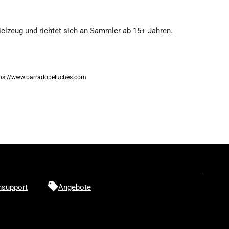
pielzeug und richtet sich an Sammler ab 15+ Jahren.
aruto
zumaki
https://www.barradopeluches.com
lüschfigur
Barrado)
support
Angebote