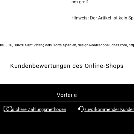

cm groß.
-
-
Hinweis: Der Artikel ist kein S
Naruto
N
Uzumaki
U
. Calle E, 10, 08620 Sant Vicenç dels Horts, Spanien, design@barradopeluches.com, 
-
-
Kundenbewertungen des Online-Shops
Plüschfigur
P
(Barrado)
(
Vorteile
sichere Zahlungsmethoden
zuvorkommender Kunden