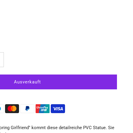
rhöhe
ie
enge
r
aekano:
ring Girlfriend" kommt diese detailreiche PVC Statue. Sie
ow