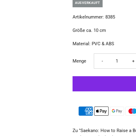
Ã
AUSVERKAUFT
Artikelnummer:
8385
Größe ca. 10 cm
Material: PVC & ABS
Verringere
E
Menge
-
+
die
d
Menge
M
für
fü
Saekano:
S
Zu "Saekano: How to Raise a Bo
How
H