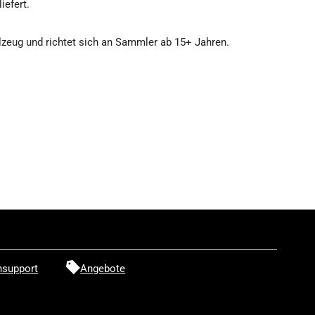
liefert.
o
elzeug und richtet sich an Sammler ab 15+ Jahren.
aise
oring
irlfriend
taha
asumigaoka
support
Angebote