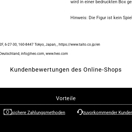

wird in einer bedruckten Box ge
to
t
Hinweis: Die Figur ist kein Spi
Raise
R
a
a
2F, 6-27-30, 160-8447 Tokyo, Japan, , https://www.taito.co.jp/en
Deutschland, info@heo.com, www.heo.com
Boring
B
Girlfriend
G
Kundenbewertungen des Online-Shops
-
-
Utaha
U
Vorteile
Kasumigaoka
K
sichere Zahlungsmethoden
zuvorkommender Kunden
-
-