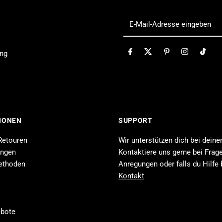
Aqua
A
E-
Mail-
Float
F
Adresse
ung
eingeben
Girls
G
(Taito)
(
IONEN
SUPPORT
Retouren
Wir unterstützen dich bei deine
ungen
Kontaktiere uns gerne bei Frage
ethoden
Anregungen oder falls du Hilfe 
Kontakt
ebote