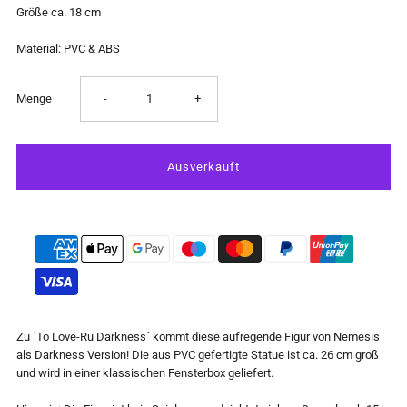
Größe ca. 18 cm
Material: PVC & ABS
Verringere
Erhöhe
Menge
-
+
die
die
Menge
Menge
für
für
To
To
Love-
Love-
Zu ´To Love-Ru Darkness´ kommt diese aufregende Figur von Nemesis
als Darkness Version! Die aus PVC gefertigte Statue ist ca. 26 cm groß
Ru
Ru
und wird in einer klassischen Fensterbox geliefert.
Darkness
Darkness