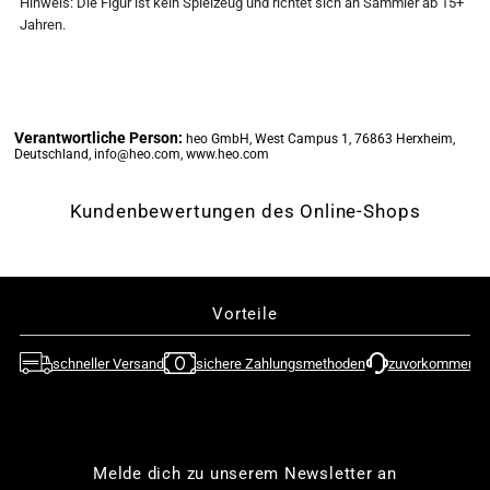

Hinweis: Die Figur ist kein Spielzeug und richtet sich an Sammler ab 15+
Jahren.
-
-
Nemesis
Nemesis
Verantwortliche Person:
heo GmbH, West Campus 1, 76863 Herxheim,
-
-
Deutschland, info@heo.com, www.heo.com
Darkness
Darkness
Kundenbewertungen des Online-Shops
Figur
Figur
1/6
1/6
Vorteile
(Union
(Union
schneller Versand
sichere Zahlungsmethoden
zuvorkommende
Creative)
Creative)
(re-
(re-
Melde dich zu unserem Newsletter an