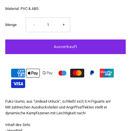
Material: PVC & ABS
Verringere
Erhöhe
Menge
-
+
die
die
Menge
Menge
für
für
Undead
Undead
Unluck
Unluck
Fuko Izumo, aus "Undead Unluck", schließt sich S.H.Figuarts an!
Mit zahlreichen Ausdrucksteilen und Angriffseffekten stellt er
-
-
dynamische Kampfszenen mit Leichtigkeit nach!
Fuko
Fuko
Inhalt des Sets:
- Hauptteil