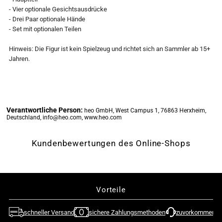
- Vier optionale Gesichtsausdrücke
Izumo
Izumo
- Drei Paar optionale Hände
- Set mit optionalen Teilen
-
-
Hinweis: Die Figur ist kein Spielzeug und richtet sich an Sammler ab 15+
S.H.
S.H.
Jahren.
Figuarts
Figuarts
Figur
Figur
Verantwortliche Person:
heo GmbH, West Campus 1, 76863 Herxheim,
Deutschland, info@heo.com, www.heo.com
(Bandai)
(Bandai)
Kundenbewertungen des Online-Shops
Vorteile
schneller Versand
sichere Zahlungsmethoden
zuvorkommende